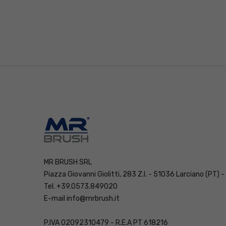
y
MR BRUSH SRL
Piazza Giovanni Giolitti, 283 Z.I. - 51036 Larciano (PT) -
Tel. +39.0573.849020
E-mail
info@mrbrush.it
P.IVA 02092310479 - R.E.A PT 618216