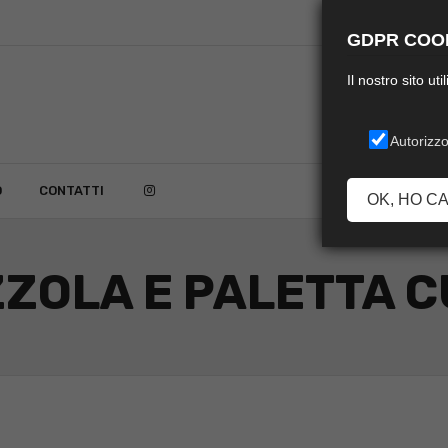
GDPR COOK
Il nostro sito ut
Autorizzo
O
CONTATTI
OK, HO C
ZOLA E PALETTA 