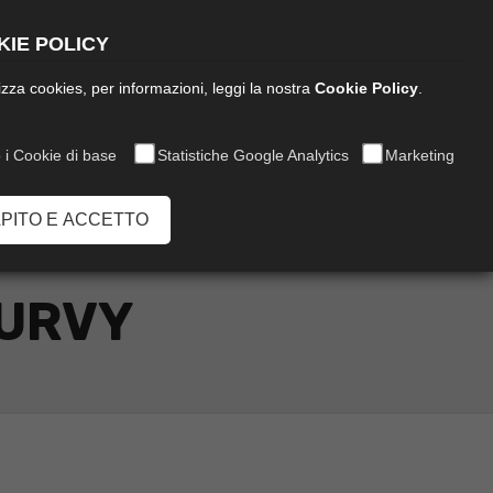
Italiano
IE POLICY
ilizza cookies, per informazioni, leggi la nostra
Cookie Policy
.
 i Cookie di base
Statistiche Google Analytics
Marketing
Chiamaci:
0573 849020
APITO E ACCETTO
CURVY